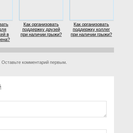
вать
Как организовать
Как организовать
для
поддержку друзей
поддержку коллег
ей в
при наличии грыжи?
при наличии грыжи?
мена?
. Оставьте комментарий первым.
й