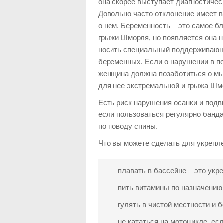
она скорее выступает диагностичес
Довольно часто отклонение имеет в
о нем. Беременность – это самое б
грыжи Шморля, но появляется она н
носить специальный поддерживающ
беременных. Если о нарушении в по
женщина должна позаботиться о мы
для нее экстремальной и грыжа Шмо
Есть риск нарушения осанки и подв
если пользоваться регулярно банда
по поводу спины.
Что вы можете сделать для укрепл
плавать в бассейне – это ук
пить витамины по назначению
гулять в чистой местности и 
не кататься на мотоцикле, ес