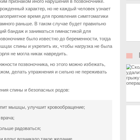
ким признаком иного нарушения в позвоночнике.
рожденный характер, но не каждый человек узнает
лагоприятное время для проявления симптоматики
амного раньше. В таком случае будет правильно
ий бандаж и заниматься гимнастикой для
звоночнике было известно до беременности, тогда
шцах спины и укрепить их, чтобы нагрузка не была
рля не могла никак навредить.
ижности позвоночника, но этого можно избежать,
жом, делать упражнения и сильно не переживать
ения спины и безопасных родов:
репит мышцы, улучшит кровообращение;
 врача;
больше радоваться;
ли вдруг возникало такое желание.