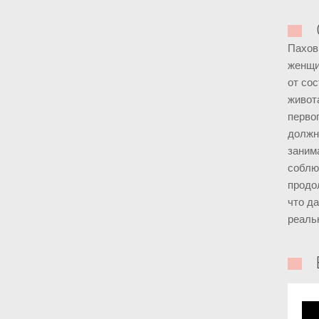
Пахов
женщи
от со
живота
перво
должн
заним
соблю
продо
что д
реаль