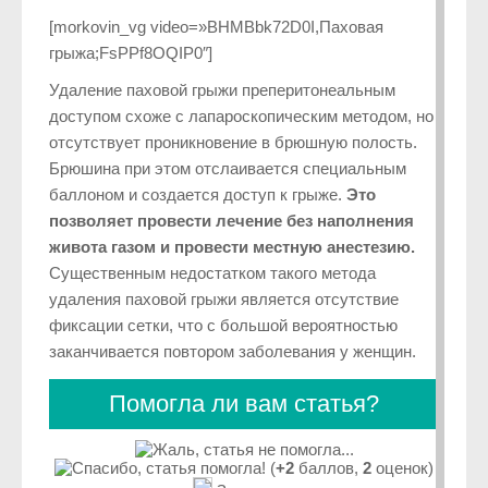
[morkovin_vg video=»BHMBbk72D0I,Паховая
грыжа;FsPPf8OQIP0″]
Удаление паховой грыжи преперитонеальным
доступом схоже с лапароскопическим методом, но
отсутствует проникновение в брюшную полость.
Брюшина при этом отслаивается специальным
баллоном и создается доступ к грыже.
Это
позволяет провести лечение без наполнения
живота газом и провести местную анестезию.
Существенным недостатком такого метода
удаления паховой грыжи является отсутствие
фиксации сетки, что с большой вероятностью
заканчивается повтором заболевания у женщин.
Помогла ли вам статья?
(
+2
баллов,
2
оценок)