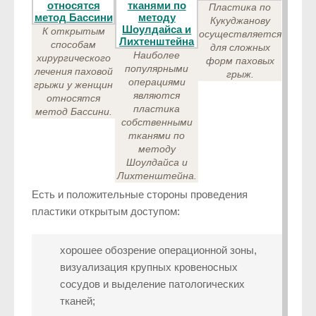
Пластика по
Кукуджанову
К открытым
осуществляется
способам
для сложных
Наиболее
хирургического
форм паховых
популярными
лечения паховой
грыж.
операциями
грыжи у женщин
являются
относятся
пластика
метод Бассини.
собственными
тканями по
методу
Шоулдайса и
Лихтенштейна.
Есть и положительные стороны проведения
пластики открытым доступом:
хорошее обозрение операционной зоны,
визуализация крупных кровеносных
сосудов и выделение патологических
тканей;