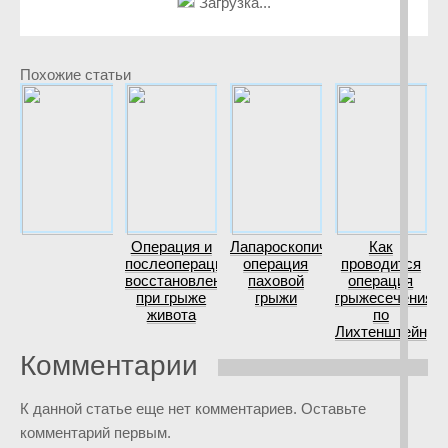
Загрузка...
Похожие статьи
Операция и
Лапароскопическая
Как
послеоперационное
операция
проводится
восстановление
паховой
операция
при грыже
грыжи
грыжесечения
живота
по
Лихтенштейну
Комментарии
К данной статье еще нет комментариев. Оставьте
комментарий первым.