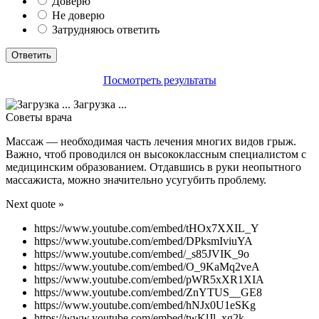
Доверю
Не доверю
Затрудняюсь ответить
Посмотреть результаты
Загрузка ...
Советы врача
Массаж — необходимая часть лечения многих видов грыж.
Важно, чтоб проводился он высококлассным специалистом с
медицинским образованием. Отдавшись в руки неопытного
массажиста, можно значительно усугубить проблему.
Next quote »
https://www.youtube.com/embed/tHOx7XXIL_Y
https://www.youtube.com/embed/DPksmIviuYA
https://www.youtube.com/embed/_s85JVIK_9o
https://www.youtube.com/embed/O_9KaMq2veA
https://www.youtube.com/embed/pWR5xXR1XIA
https://www.youtube.com/embed/ZnYTUS__GE8
https://www.youtube.com/embed/hNJx0U1eSKg
https://www.youtube.com/embed/twKlJl_xg2k