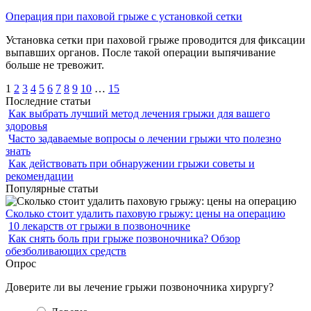
Операция при паховой грыже с установкой сетки
Установка сетки при паховой грыже проводится для фиксации
выпавших органов. После такой операции выпячивание
больше не тревожит.
1
2
3
4
5
6
7
8
9
10
…
15
Последние статьи
Как выбрать лучший метод лечения грыжи для вашего
здоровья
Часто задаваемые вопросы о лечении грыжи что полезно
знать
Как действовать при обнаружении грыжи советы и
рекомендации
Популярные статьи
Сколько стоит удалить паховую грыжу: цены на операцию
10 лекарств от грыжи в позвоночнике
Как снять боль при грыже позвоночника? Обзор
обезболивающих средств
Опрос
Доверите ли вы лечение грыжи позвоночника хирургу?