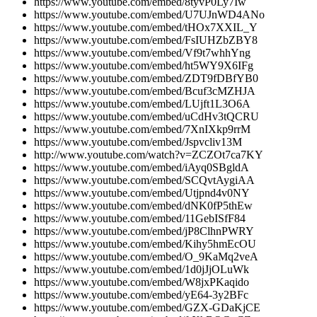
https://www.youtube.com/embed/8tyvP0Ly7Iw
https://www.youtube.com/embed/U7UJnWD4ANo
https://www.youtube.com/embed/tHOx7XXIL_Y
https://www.youtube.com/embed/FsIUHZbZBY8
https://www.youtube.com/embed/Vf9t7whhYng
https://www.youtube.com/embed/ht5WY9X6IFg
https://www.youtube.com/embed/ZDT9fDBfYB0
https://www.youtube.com/embed/Bcuf3cMZHJA
https://www.youtube.com/embed/LUjft1L3O6A
https://www.youtube.com/embed/uCdHv3tQCRU
https://www.youtube.com/embed/7XnIXkp9rrM
https://www.youtube.com/embed/Jspvcliv13M
http://www.youtube.com/watch?v=ZCZOt7ca7KY
https://www.youtube.com/embed/iAyq0SBgldA
https://www.youtube.com/embed/SCQvtAygiAA
https://www.youtube.com/embed/Utjpnd4v0NY
https://www.youtube.com/embed/dNK0fP5thEw
https://www.youtube.com/embed/11GebISfF84
https://www.youtube.com/embed/jP8ClhnPWRY
https://www.youtube.com/embed/Kihy5hmEcOU
https://www.youtube.com/embed/O_9KaMq2veA
https://www.youtube.com/embed/1d0jJjOLuWk
https://www.youtube.com/embed/W8jxPKaqido
https://www.youtube.com/embed/yE64-3y2BFc
https://www.youtube.com/embed/GZX-GDaKjCE